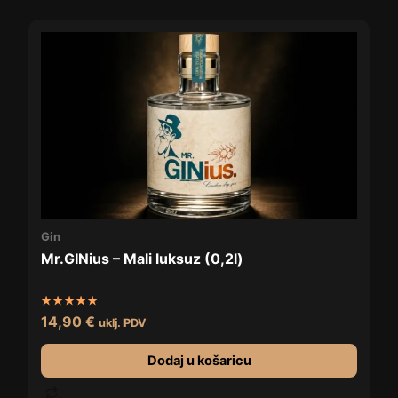
Gin
Mr.GINius – Mali luksuz (0,2l)
Ocijenjeno
14,90
€
uklj. PDV
5.00
od 5
Dodaj u košaricu