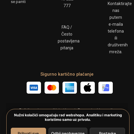
se pamti
Kontaktirajte
777
nas
putem
e-maila
FAQ /
telefona
Često
ili
postavljena
društvenih
pitanja
mreža.
Sigurno kartično plaćanje
Politika privatnosti
Uvjeti kupnje
Povrat i reklamacije
Nužni kolačići omogućuju rad webshopa. Analitiku i marketing
Postavke kolačića
koristimo samo uz privolu.
Copyright © Mr.GINius 2026 / Proizvodi i puni Refil d.o.o.
Prihvati sve
Odbij neobavezne
Postavke