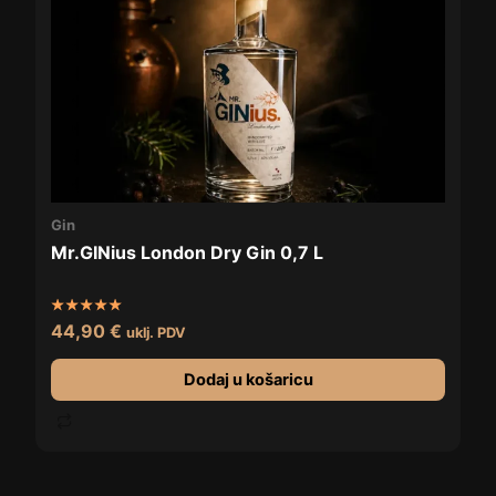
Gin
Mr.GINius London Dry Gin 0,7 L
Ocijenjeno
44,90
€
uklj. PDV
5.00
od 5
Dodaj u košaricu