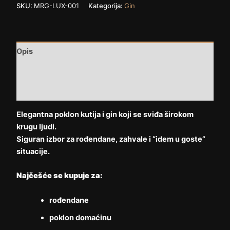
SKU:
MRG-LUX-001
Kategorija:
Gin
Opis
Dodatne informacije
Recenzije (2)
Elegantna poklon kutija i gin koji se sviđa širokom
krugu ljudi.
Siguran izbor za rođendane, zahvale i “idem u goste”
situacije.
Najčešće se kupuje za:
rođendane
poklon domaćinu