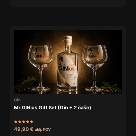
Gin
Mr.GINius Gift Set (Gin + 2 čaše)
Ocijenjeno
49,90
€
uklj. PDV
5.00
od 5