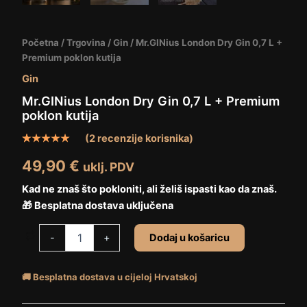
Početna
/
Trgovina
/
Gin
/ Mr.GINius London Dry Gin 0,7 L +
Premium poklon kutija
Gin
Mr.GINius London Dry Gin 0,7 L + Premium
poklon kutija
(
2
recenzije korisnika)
Korisničke
2
49,90
€
ocjene:
uklj. PDV
5.00
od
ukupno 5 (
Kad ne znaš što pokloniti, ali želiš ispasti kao da znaš.
korisnika)
🎁 Besplatna dostava uključena
-
+
Dodaj u košaricu
🚚 Besplatna dostava u cijeloj Hrvatskoj