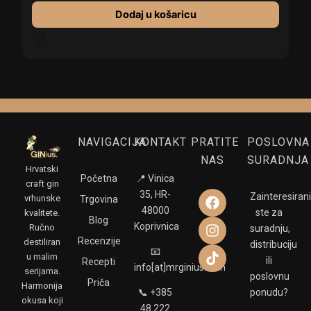
Dodaj u košaricu
NAVIGACIJA
KONTAKT
PRATITE
POSLOVN
NAS
SURADNJA
Hrvatski
Početna
📍 Vinica
craft gin
F
I
T
35, HR-
Zainteresiran
vrhunske
Trgovina
a
n
i
48000
ste za
kvalitete.
Blog
c
s
k
Koprivnica
Ručno
suradnju,
e
t
t
Recenzije
destiliran
distribuciju
b
a
o
📧
u malim
ili
Recepti
o
g
k
info[at]mrginius.com
serijama.
o
r
poslovnu
Priča
Harmonija
k
a
📞 +385
ponudu?
okusa koji
m
48 222