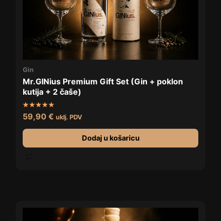
Gin
Mr.GINius Premium Gift Set (Gin + poklon
kutija + 2 čaše)
Ocijenjeno
59,90
€
uklj. PDV
5.00
od 5
Dodaj u košaricu