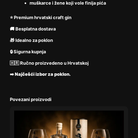
muškarce i žene koji vole finija pića
⭐ Premium hrvatski craft gin
🚚 Besplatna dostava
🎁 Idealno za poklon
🔒 Sigurna kupnja
🇭🇷 Ručno proizvedeno u Hrvatskoj
➡️
Najčešći izbor za poklon.
Povezani proizvodi